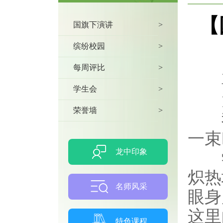
【
国旗下演讲
>
缤纷校园
>
每周评比
>
尊
学生会
>
大
荣誉墙
>
我是
一束
龙中印象
学
炽热
名师风采
眼身
这里
特色课程