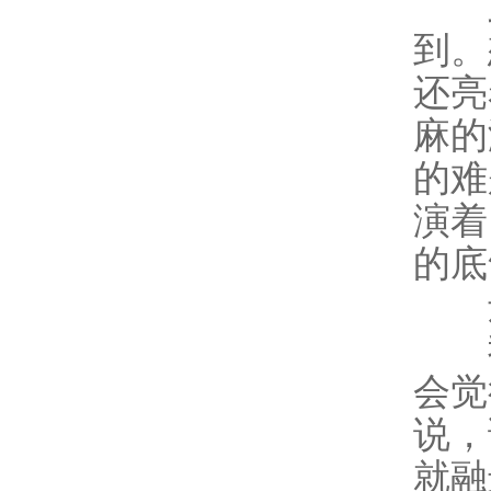
虽
到。
还亮
麻的
的难
演着
的底
还
我
会觉
说，
就融