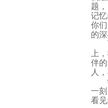
题，
记忆
你们
的深
而
上，
伴的
人，
学
一刻
看见