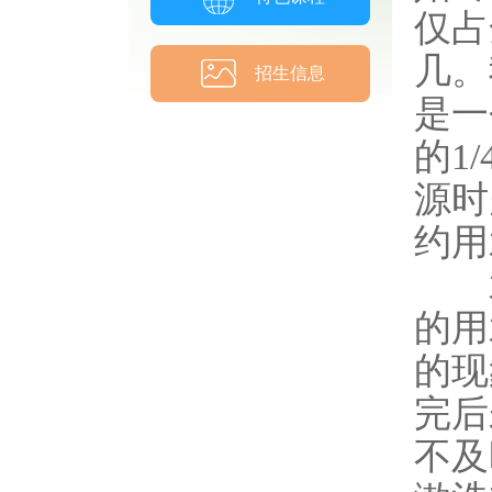
仅占
几。
招生信息
是一
的1
源时
约用
水
的用
的现
完后
不及