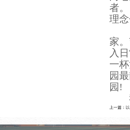
者。
理念
同学
家。
入日
一杯
园最
园!
我
上一篇：
以