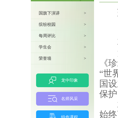
国旗下演讲
>
缤纷校园
>
每周评比
>
尊
学生会
>
大家
荣誉墙
>
《珍
“世
龙中印象
国设
保护
名师风采
水
始终
特色课程